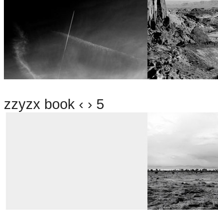
zzyzx book ‹ › 5