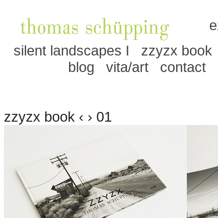
e
silent landscapes I
zzyzx book
blog
vita/art
contact
zzyzx book ‹ › 01