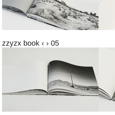
zzyzx book ‹ › 05