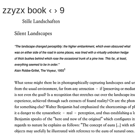
zzyzx book ‹ › 9