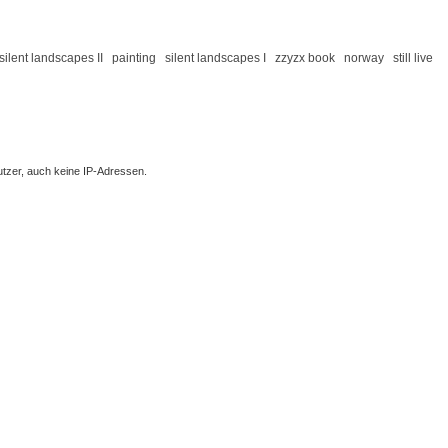
silent landscapes II
painting
silent landscapes I
zzyzx book
norway
still live
tzer, auch keine IP-Adressen.